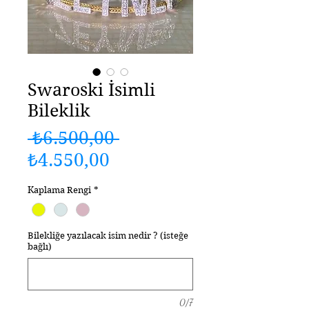
Swaroski İsimli
Bileklik
Normal
 ₺6.500,00 
İndirimli
Fiyat
₺4.550,00
Fiyat
Kaplama Rengi
*
Bilekliğe yazılacak isim nedir ? (isteğe
bağlı)
0/7