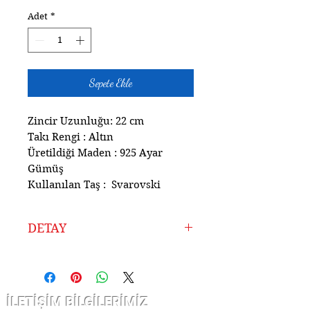
Adet
*
Sepete Ekle
Zincir Uzunluğu: 22 cm
Takı Rengi : Altın
Üretildiği Maden : 925 Ayar
Gümüş
Kullanılan Taş : Svarovski
DETAY
Ürünlerimiz Atölyemizde
925 Ayar Gümüşten
Tamamen El İşçiliği ile
İLETİŞİM BİLGİLERİMİZ