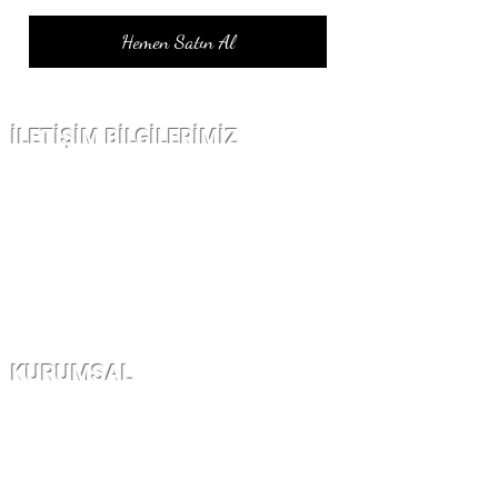
Hemen Satın Al
İLETİŞİM BİLGİLERİMİZ
Çarşı kap nurosmaniye Cad. Sofcu
han
no 12/10 Fatih İstanbul
info@kuyumatolyesi.com
KURUMSAL
İletişim
Garanti ve İade
Gizlilik ve Kullanım Şartları