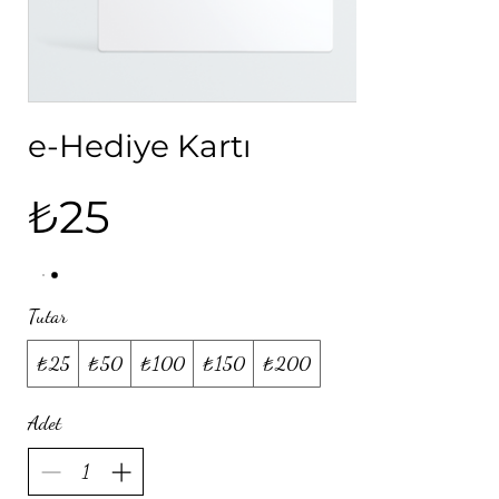
e-Hediye Kartı
₺25
Tutar
₺25
₺50
₺100
₺150
₺200
Adet