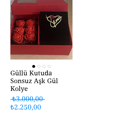
Güllü Kutuda
Sonsuz Aşk Gül
Kolye
Normal
 ₺3.000,00 
İndirimli
Fiyat
₺2.250,00
Fiyat