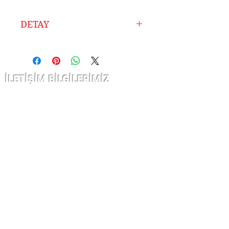
DETAY
Ürünlerimiz Atölyemizde
925 Ayar Gümüşten
Tamamen El İşçiliği ile
İLETİŞİM BİLGİLERİMİZ
Hazırlanmıştır.
Uzun Yıllardır Sektörde
Çarşı kap nurosmaniye Cad. Sofcu
Olmanın Vermiş Olduğu
han
Tecrübe ile Ürettiğimiz
no 12/10 Fatih İstanbul
Kaliteli Ürünleri Sizlere
Sunuyoruz.
Ürünlerimize Altın
info@kuyumatolyesi.com
Kaplama (Gold) – Rose Gold
KURUMSAL
Kaplama – Rodyum
İletişim
Kaplama Olmak Üzere
Garanti ve İade
Talebinize Göre 3 Çeşit