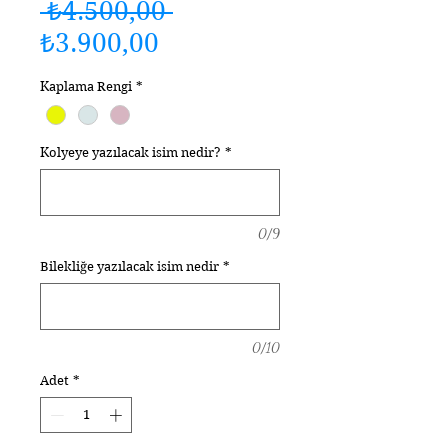
Normal
 ₺4.500,00 
İndirimli
Fiyat
₺3.900,00
Fiyat
Kaplama Rengi
*
Kolyeye yazılacak isim nedir?
*
0/9
Bilekliğe yazılacak isim nedir
*
0/10
Adet
*