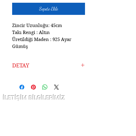
Sepete Ekle
Zincir Uzunluğu: 45cm
Takı Rengi : Altın
Üretildiği Maden : 925 Ayar
Gümüş
DETAY
Ürünlerimiz Atölyemizde
925 Ayar Gümüşten
Tamamen El İşçiliği ile
İLETİŞİM BİLGİLERİMİZ
Hazırlanmıştır.
Uzun Yıllardır Sektörde
Çarşı kap nurosmaniye Cad. Sofcu
Olmanın Vermiş Olduğu
han
Tecrübe ile Ürettiğimiz
no 12/10 Fatih İstanbul
Kaliteli Ürünleri Sizlere