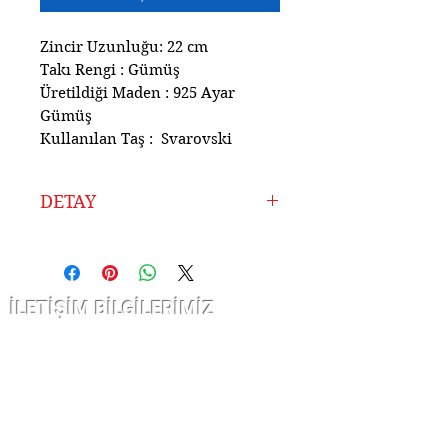
Zincir Uzunluğu: 22 cm
Takı Rengi : Gümüş
Üretildiği Maden : 925 Ayar
Gümüş
Kullanılan Taş : Svarovski
DETAY
Ürünlerimiz Atölyemizde
925 Ayar Gümüşten
Tamamen El İşçiliği ile
İLETİŞİM BİLGİLERİMİZ
Hazırlanmıştır.
Uzun Yıllardır Sektörde
Çarşı kap nurosmaniye Cad. Sofcu
Olmanın Vermiş Olduğu
han
Tecrübe ile Ürettiğimiz
no 12/10 Fatih İstanbul
Kaliteli Ürünleri Sizlere