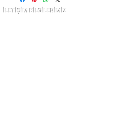
İLETİŞİM BİLGİLERİMİZ
Çarşı kap nurosmaniye Cad. Sofcu
han
no 12/10 Fatih İstanbul
info@kuyumatolyesi.com
KURUMSAL
İletişim
Garanti ve İade
Gizlilik ve Kullanım Şartları
Kargo Ve Taşıma Bilgilieri
MÜŞTERİ HİZMETLERİ