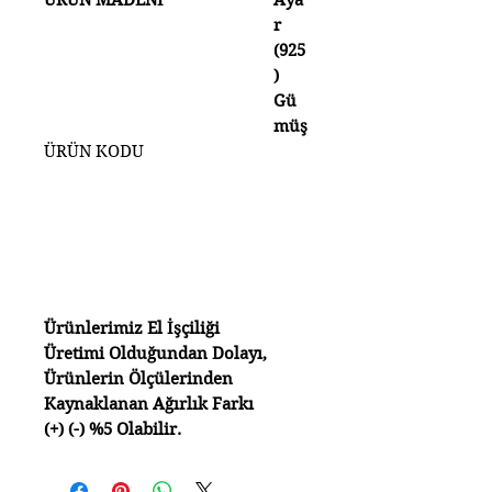
ÜRÜN MADENİ
Aya
r
(925
)
Gü
müş
ÜRÜN KODU
Ürünlerimiz El İşçiliği
Üretimi Olduğundan Dolayı,
Ürünlerin Ölçülerinden
Kaynaklanan Ağırlık Farkı
(+) (-) %5 Olabilir.