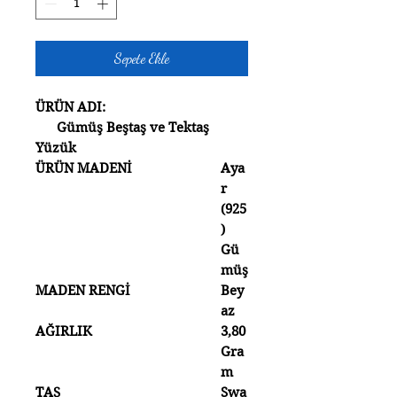
Sepete Ekle
ÜRÜN ADI:
Gümüş Beştaş ve Tektaş
Yüzük
ÜRÜN MADENİ
Aya
r
(925
)
Gü
müş
MADEN RENGİ
Bey
az
AĞIRLIK
3,80
Gra
m
TAŞ
Swa