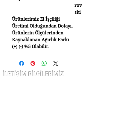
rov
ski
Ürünlerimiz El İşçiliği
Üretimi Olduğundan Dolayı,
Ürünlerin Ölçülerinden
Kaynaklanan Ağırlık Farkı
(+) (-) %5 Olabilir.
İLETİŞİM BİLGİLERİMİZ
Çarşı kap nurosmaniye Cad. Sofcu
han
no 12/10 Fatih İstanbul
info@kuyumatolyesi.com