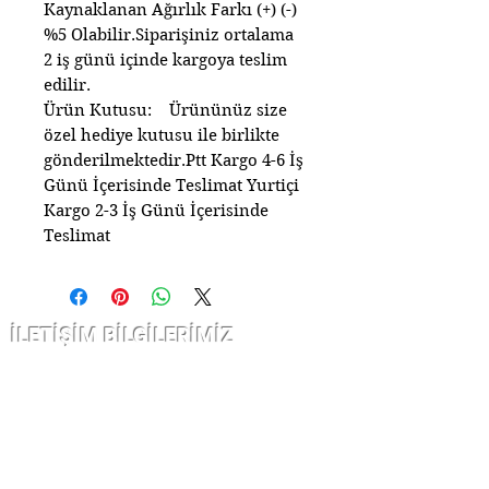
Kaynaklanan Ağırlık Farkı (+) (-)
%5 Olabilir.Siparişiniz ortalama
2 iş günü içinde kargoya teslim
edilir.
Ürün Kutusu: Ürününüz size
özel hediye kutusu ile birlikte
gönderilmektedir.Ptt Kargo 4-6 İş
Günü İçerisinde Teslimat Yurtiçi
Kargo 2-3 İş Günü İçerisinde
Teslimat
İLETİŞİM BİLGİLERİMİZ
Çarşı kap nurosmaniye Cad. Sofcu
han
no 12/10 Fatih İstanbul