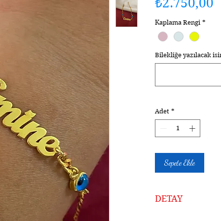
F
₺2.750,00
Kaplama Rengi
*
Bilekliğe yazılacak is
Adet
*
Sepete Ekle
DETAY
Ürünlerimiz At