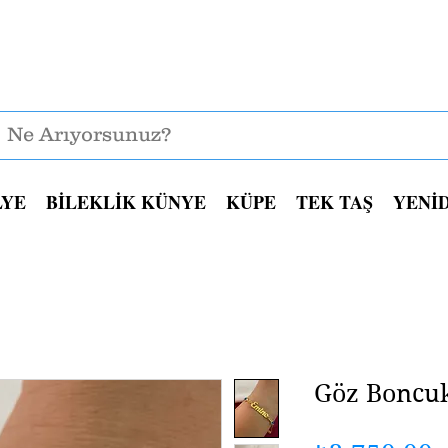
Üye Ol
LYE
BİLEKLİK KÜNYE
KÜPE
TEK TAŞ
YENİ
Göz Boncuk