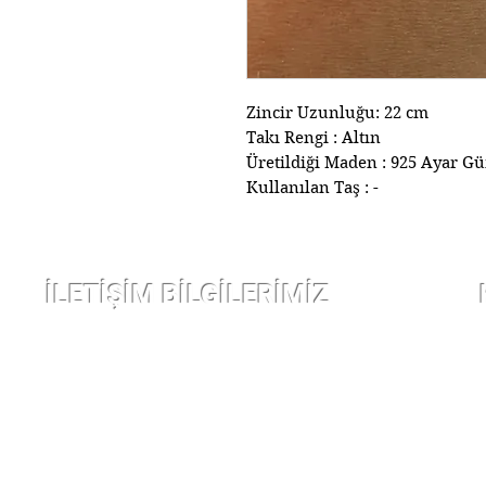
Zincir Uzunluğu: 22 cm
Takı Rengi : Altın
Üretildiği Maden : 925 Ayar G
Kullanılan Taş : -
İLETİŞİM BİLGİLERİMİZ
Çarşı kap nurosmaniye Cad. Sofcu han
no 12/10 Fatih İstanbul