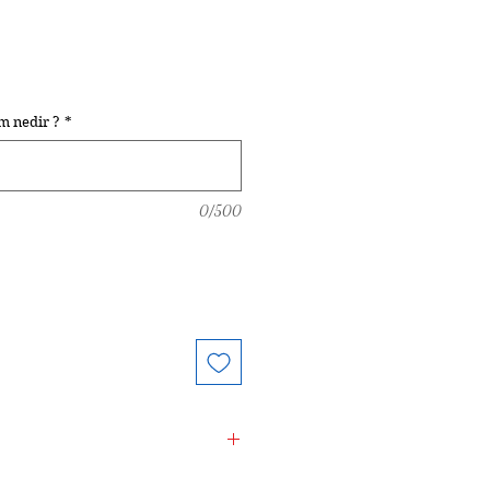
iyat
im nedir ?
*
0/500
ölyemizde 925 Ayar