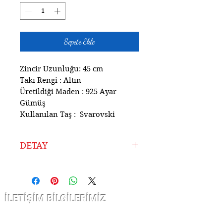
Sepete Ekle
Zincir Uzunluğu: 45 cm
Takı Rengi : Altın
Üretildiği Maden : 925 Ayar
Gümüş
Kullanılan Taş : Svarovski
DETAY
Ürünlerimiz Atölyemizde
925 Ayar Gümüşten
Tamamen El İşçiliği ile
İLETİŞİM BİLGİLERİMİZ
Hazırlanmıştır.
Uzun Yıllardır Sektörde
Çarşı kap nurosmaniye Cad. Sofcu